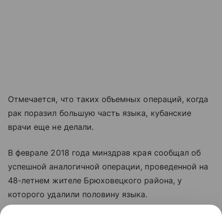
Отмечается, что таких объемных операций, когда
рак поразил большую часть языка, кубанские
врачи еще не делали.
В феврале 2018 года минздрав края сообщал об
успешной аналогичной операции, проведенной на
48-летнем жителе Брюховецкого района, у
которого удалили половину языка.
Читайте также:
У жительницы США выросла