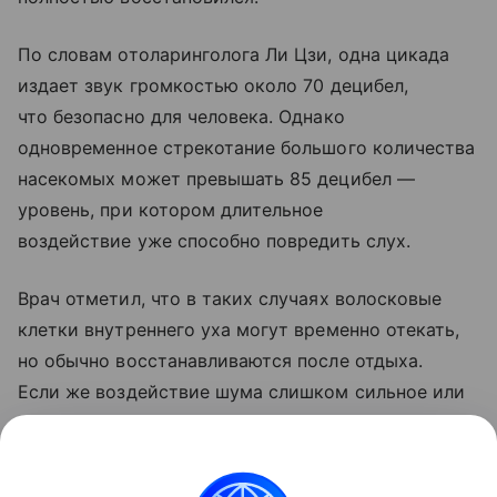
По словам отоларинголога Ли Цзи, одна цикада
издает звук громкостью около 70 децибел,
что безопасно для человека. Однако
одновременное стрекотание большого количества
насекомых может превышать 85 децибел —
уровень, при котором длительное
воздействие уже способно повредить слух.
Врач отметил, что в таких случаях волосковые
клетки внутреннего уха могут временно отекать,
но обычно восстанавливаются после отдыха.
Если же воздействие шума слишком сильное или
длительное, повреждения могут стать
необратимыми.