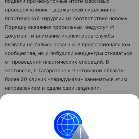
подвели промежуточные итоги массовых
проверок клиник – держателей лицензии по
пластической хирургии на соответствие новому
Порядку оказания профильных медуслуг. И
документ, и внимание инспекторов службы
вызвали не только резонанс в профессиональном
сообществе, но и побудили медцентры отказаться
от проведения пластических операций. В
частности, в Татарстане и Ростовской области
более 20 клиник «передумали» заниматься этим
направлением и сдали свои лицензии.
Подробнее о нарушениях в российских клиниках
пластической хирургии
читайте здесь
.
Поделиться