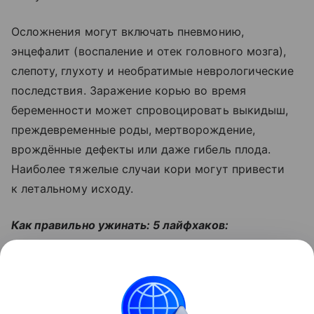
Осложнения могут включать пневмонию,
энцефалит (воспаление и отек головного мозга),
слепоту, глухоту и необратимые неврологические
последствия. Заражение корью во время
беременности может спровоцировать выкидыш,
преждевременные роды, мертворождение,
врождённые дефекты или даже гибель плода.
Наиболее тяжелые случаи кори могут привести
к летальному исходу.
Как правильно ужинать: 5 лайфхаков:
Читайте также:
Что значит ощущение бабочек в
животе: объясняем простыми словами