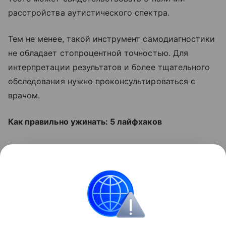
расстройства аутистического спектра.
Тем не менее, такой инструмент самодиагностики
не обладает стопроцентной точностью. Для
интерпретации результатов и более тщательного
обследования нужно проконсультироваться с
врачом.
Как правильно ужинать: 5 лайфхаков
Читайте также:
13 известных и успешных людей
с аутизмом. Вы точно их знаете
Поделиться