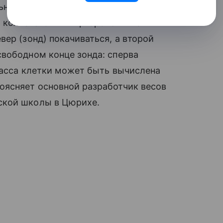
ьных клеток на крохотном и очень
 коллагеном или фибронектином.
ер (зонд) покачиваться, а второй
свободном конце зонда: сперва
«Масса клетки может быть вычислена
оясняет основной разработчик весов
ской школы в Цюрихе.