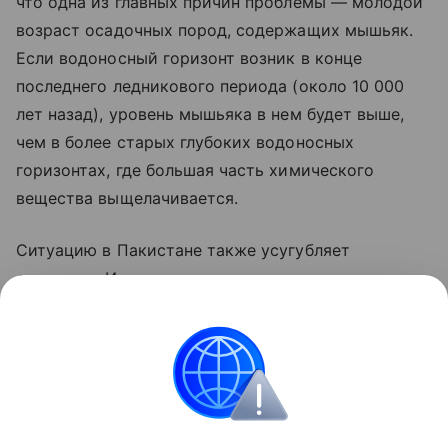
что одна из главных причин проблемы — молодой
возраст осадочных пород, содержащих мышьяк.
Если водоносный горизонт возник в конце
последнего ледникового периода (около 10 000
лет назад), уровень мышьяка в нем будет выше,
чем в более старых глубоких водоносных
горизонтах, где большая часть химического
вещества выщелачивается.
Ситуацию в Пакистане также усугубляет
орошение. Исследование показало сильную
корреляцию между высокими уровнями pH
в почве и концентрациями мышьяка.
Поделиться