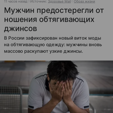
11 часов назад
Источник:
Здоровье Mail
Образ жизни
Мужчин предостерегли от
ношения обтягивающих
джинсов
В России зафиксирован новый виток моды
на обтягивающую одежду: мужчины вновь
массово раскупают узкие джинсы.