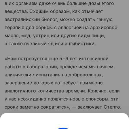
в их организм даже очень большие дозы этого
вещества. Схожим образом, как отмечает
австралийский биолог, можно создать генную
терапию для борьбы с аллергией на арахисовое
масло, мед, устриц или другие виды пищи,
а также пчелиный яд или антибиотики.
«Нам потребуется еще 5−6 лет интенсивной
работы в лаборатории, прежде чем мы начнем
клинические испытания на добровольцах,
завершение которых потребует примерно
аналогичного количества времени. Конечно, если
у нас неожиданно появятся новые спонсоры, эти
сроки заметно сократятся», — заключает Степто.
Читайте также о том,
насколько странными могут