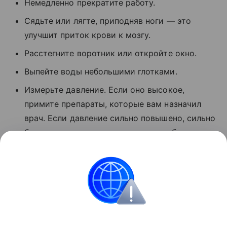
Немедленно прекратите работу.
Сядьте или лягте, приподняв ноги — это
улучшит приток крови к мозгу.
Расстегните воротник или откройте окно.
Выпейте воды небольшими глотками.
Измерьте давление. Если оно высокое,
примите препараты, которые вам назначил
врач. Если давление сильно повышено, сильно
болит голова, есть тошнота или слабость —
вызывайте скорую. Не ждите, что пройдет
само.
Поделиться
ИНФОРМАЦИЯ ПРЕДОСТАВЛЯЕТСЯ В СПРАВОЧНЫХ