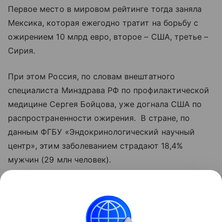
Первое место в мировом рейтинге тогда заняла
Мексика, которая ежегодно тратит на борьбу с
ожирением 10 млрд евро, второе – США, третье –
Сирия.
При этом Россия, по словам внештатного
специалиста Минздрава РФ по профилактической
медицине Сергея Бойцова, уже догнала США по
распространенности ожирения. В стране, по
данным ФГБУ «Эндокринологический научный
центр», этим заболеванием страдают 18,4%
мужчин (29 млн человек).
Ранее была доказана связь ожирения и
риска
развития разных видов рака
.