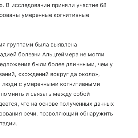
». В исследовании приняли участие 68
тированы умеренные когнитивные
умя группами была выявлена
стадией болезни Альцгеймера не могли
редложения были более длинными, чем у
аний, «хождений вокруг да около»,
то люди с умеренными когнитивными
запомнить и связать между собой
деется, что на основе полученных данных
ирования речи, позволяющий обнаружить
тадии.