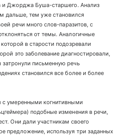
а и Джорджа Буша-старшего. Анализ
чем дальше, тем уже становился
воей речи много слов-паразитов, с
отклоняться от темы. Аналогичные
 которой в старости подозревали
торой это заболевание диагностировали,
 затронули письменную речь
едениях становился все более и более
й с умеренными когнитивными
цгеймера) подобные изменения в речи,
ест. Они дали участникам своего
ое предложение, используя три заданных