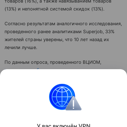
товаров (16%), а также навязыванием товаров
(13%) и непонятной системой скидок (13%).
Согласно результатам аналогичного исследования,
проведенного ранее аналитиками Superjob, 33%
жителей страны уверены, что 10 лет назад их
лечили лучше.
По данным опроса, проведенного ВЦИОМ,
россияне все больше становятся недовольны
отечественным здравоохранением, однако в
Минздраве эти результаты
опровергают
.
Поделиться
ИНФОРМАЦИЯ ПРЕДОСТАВЛЯЕТСЯ В СПРАВОЧНЫХ
У вас включ
ён
V
P
N