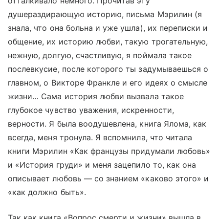
отталкивало немного. Прочитав эту
душераздирающую историю, письма Мэрилин (я
знала, что она больна и уже ушла), их переписки и
общение, их историю любви, такую трогательную,
нежную, долгую, счастливую, я поймала такое
послевкусие, после которого ты задумываешься о
главном, о Викторе Франкле и его идеях о смысле
жизни… Сама история любви вызвала такое
глубокое чувство уважения, искренности,
верности. Я была воодушевлена, книга Ялома, как
всегда, меня тронула. Я вспомнила, что читала
книги Мэрилин «Как французы придумали любовь»
и «История груди» и меня зацепило то, как она
описывает любовь — со знанием «каково этого» и
«как должно быть».
Так как книга «Вопрос смерти и жизни» вышла в