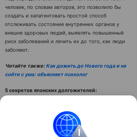
человек, по словам авторов, это позволило бы
создать и запатентовать простой способ
отслеживать состояние внутренних органов у
внешне здоровых людей, выявлять повышенный
риск заболеваний и лечить их до того, как люди
заболеют.
Читайте также:
Как дожить до Нового года и не
сойти с ума: объясняет психолог
5 секретов японских долгожителей:
Поделиться