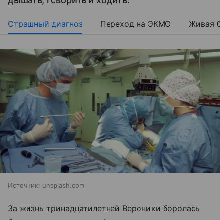
дышать, говорить и ходить.
Страшный диагноз
Переход на ЭКМО
Живая 
Источник:
unsplash.com
За жизнь тринадцатилетней Вероники боролась