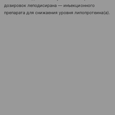
дозировок леподисирана — инъекционного
препарата для снижаения уровня липопротеина(а).