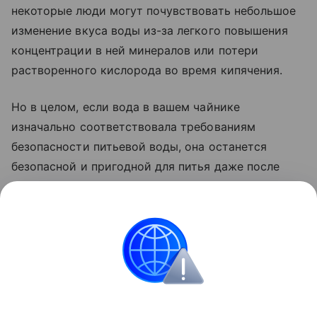
некоторые люди могут почувствовать небольшое
изменение вкуса воды из-за легкого повышения
концентрации в ней минералов или потери
растворенного кислорода во время кипячения.
Но в целом, если вода в вашем чайнике
изначально соответствовала требованиям
безопасности питьевой воды, она останется
безопасной и пригодной для питья даже после
многократного кипячения.
По материалам сайта
theconversation.com
Поделиться
ИНФОРМАЦИЯ ПРЕДОСТАВЛЯЕТСЯ В СПРАВОЧНЫХ