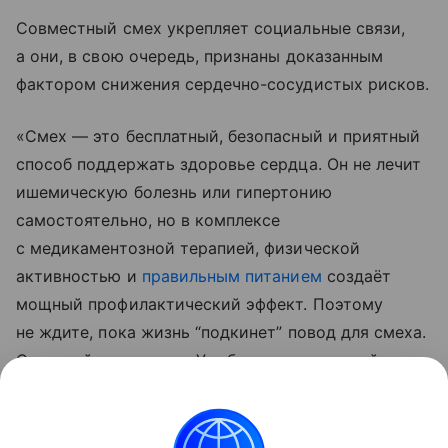
Совместный смех укрепляет социальные связи,
а они, в свою очередь, признаны доказанным
фактором снижения сердечно-сосудистых рисков.
«Смех — это бесплатный, безопасный и приятный
способ поддержать здоровье сердца. Он не лечит
ишемическую болезнь или гипертонию
самостоятельно, но в комплексе
с медикаментозной терапией, физической
активностью и
правильным питанием
создаёт
мощный профилактический эффект. Поэтому
не ждите, пока жизнь “подкинет” повод для смеха.
Создавайте его сами. Улыбнитесь прямо сейчас —
это уже первый шаг к здоровью», — резюмировал
Кокин.