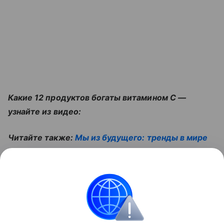
Какие 12 продуктов богаты витамином C —
узнайте из видео:
Читайте также:
Мы из будущего: тренды в мире
технологий, которые точно нам пригодятся на
пенсии
Поделиться