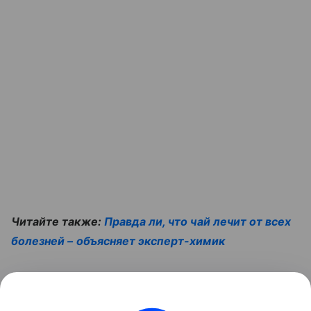
Читайте также:
Правда ли, что чай лечит от всех
болезней – объясняет эксперт-химик
7 удивительных фактов о кофе, о которых вы,
скорее всего, не слышали — узнайте из видео: