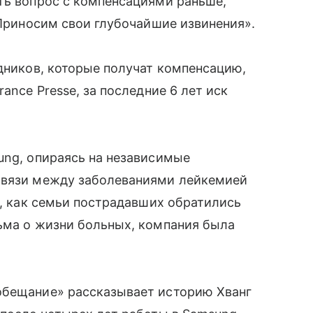
ть вопрос с компенсациями раньше,
 Приносим свои глубочайшие извинения».
удников, которые получат компенсацию,
ance Presse, за последние 6 лет иск
ung, опираясь на независимые
связи между заболеваниями лейкемией
о, как семьи пострадавших обратились
ьма о жизни больных, компания была
обещание» рассказывает историю Хванг