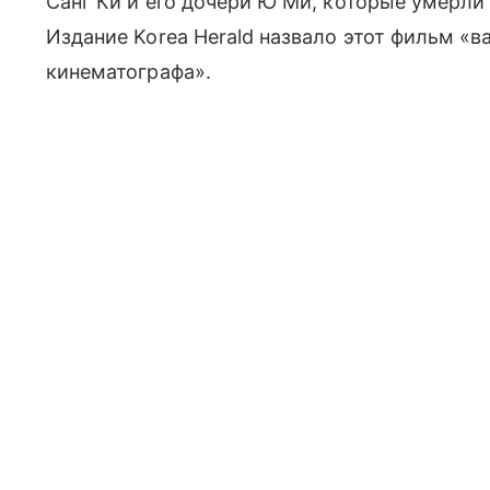
Санг Ки и его дочери Ю Ми, которые умерли
Издание Korea Herald назвало этот фильм 
кинематографа».