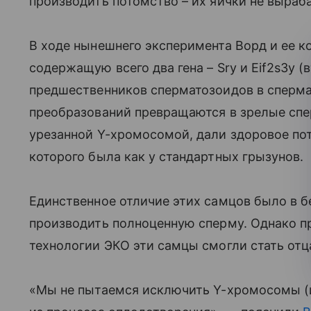
производить потомство – их яички не выра
В ходе нынешнего эксперимента Ворд и ее к
содержащую всего два гена – Sry и Eif2s3y (
предшественников сперматозоидов в сперма
преобразований превращаются в зрелые спе
урезанной Y-хромосомой, дали здоровое по
которого была как у стандартных грызунов.
Единственное отличие этих самцов было в б
производить полноценную сперму. Однако 
технологии ЭКО эти самцы смогли стать от
«Мы не пытаемся исключить Y-хромосомы (и