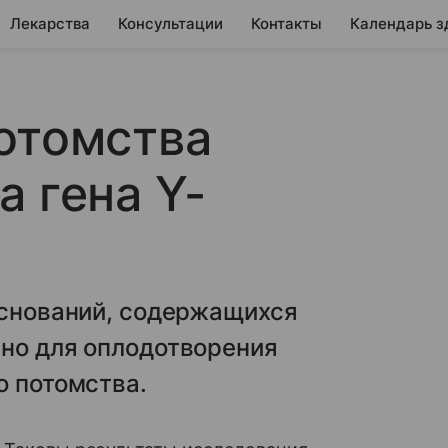
Лекарства
Консультации
Контакты
Календарь з
отомства
а гена Y-
оснований, содержащихся
чно для оплодотворения
о потомства.