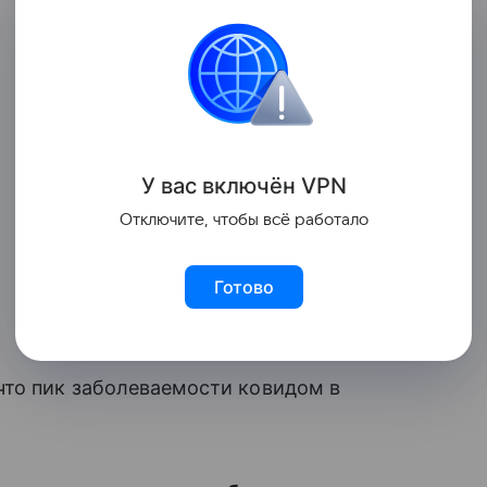
У вас включ
ён
V
P
N
Отключите, чтобы всё работало
Готово
что пик заболеваемости ковидом в