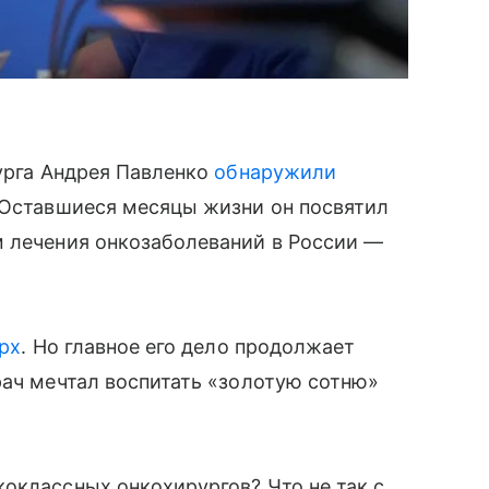
рурга Андрея Павленко
обнаружили
 Оставшиеся месяцы жизни он посвятил
м лечения онкозаболеваний в России —
ерх
. Но главное его дело продолжает
рач мечтал воспитать «золотую сотню»
оклассных онкохирургов? Что не так с