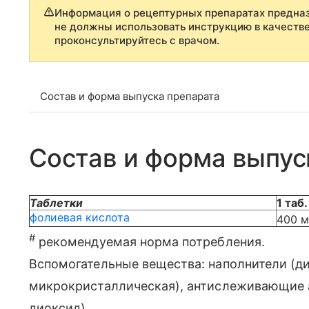
Информация о рецептурных препаратах предназ
не должны использовать инструкцию в качеств
проконсультируйтесь с врачом.
Состав и форма выпуска препарата
Состав и форма выпус
Таблетки
1 таб.
фолиевая кислота
400 м
#
рекомендуемая норма потребления.
Вспомогательные вещества: наполнители (д
микрокристаллическая), антислеживающие а
диоксид).