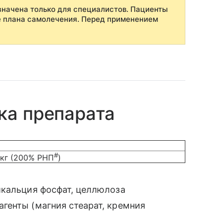
начена только для специалистов. Пациенты
е плана самолечения. Перед применением
ка препарата
#
кг (200% РНП
)
икальция фосфат, целлюлоза
генты (магния стеарат, кремния