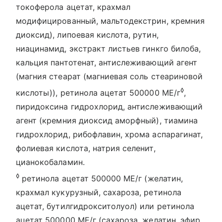
токоферола ацетат, крахмал
модифицированный, мальтодекстрин, кремния
диоксид), липоевая кислота, рутин,
ниацинамид, экстракт листьев гинкго билоба,
кальция пантотенат, антислеживающий агент
(магния стеарат (магниевая соль стеариновой
◊
кислоты)), ретинола ацетат 500000 ME/г
,
пиридоксина гидрохлорид, антислеживающий
агент (кремния диоксид аморфный), тиамина
гидрохлорид, рибофлавин, хрома аспарагинат,
фолиевая кислота, натрия селенит,
цианокобаламин.
◊
ретинола ацетат 500000 ME/г (желатин,
крахмал кукурузный, сахароза, ретинола
ацетат, бутилгидрокситолуол) или ретинола
ацетат 500000 ME/г (сахароза, желатин, эфир