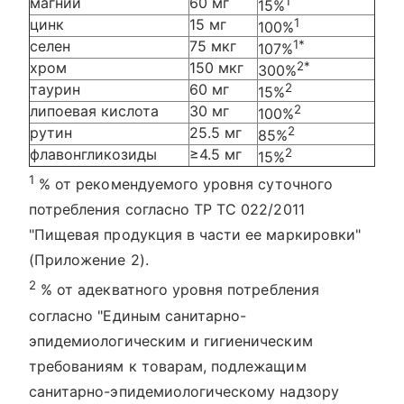
магний
60 мг
1
15%
цинк
15 мг
1
100%
селен
75 мкг
1*
107%
хром
150 мкг
2*
300%
таурин
60 мг
2
15%
липоевая кислота
30 мг
2
100%
рутин
25.5 мг
2
85%
флавонгликозиды
≥4.5 мг
2
15%
1
% от рекомендуемого уровня суточного
потребления согласно ТР ТС 022/2011
"Пищевая продукция в части ее маркировки"
(Приложение 2).
2
% от адекватного уровня потребления
согласно "Единым санитарно-
эпидемиологическим и гигиеническим
требованиям к товарам, подлежащим
санитарно-эпидемиологическому надзору