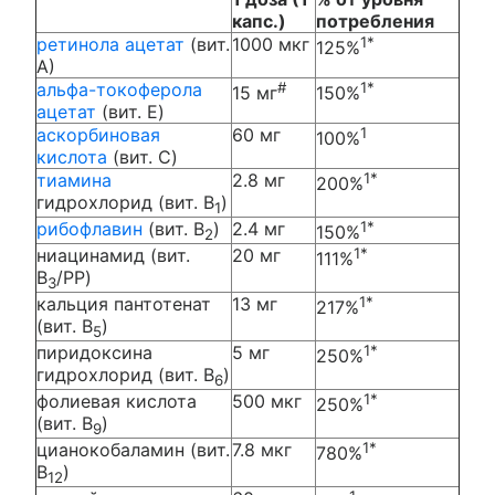
капс.)
потребления
ретинола ацетат
(вит.
1000 мкг
1*
125%
А)
альфа-токоферола
#
1*
15 мг
150%
ацетат
(вит. E)
аскорбиновая
60 мг
1
100%
кислота
(вит. C)
тиамина
2.8 мг
1*
200%
гидрохлорид (вит. B
)
1
рибофлавин
(вит. B
)
2.4 мг
1*
150%
2
ниацинамид (вит.
20 мг
1*
111%
B
/PP)
3
кальция пантотенат
13 мг
1*
217%
(вит. B
)
5
пиридоксина
5 мг
1*
250%
гидрохлорид (вит. B
)
6
фолиевая кислота
500 мкг
1*
250%
(вит. B
)
9
цианокобаламин (вит.
7.8 мкг
1*
780%
B
)
12