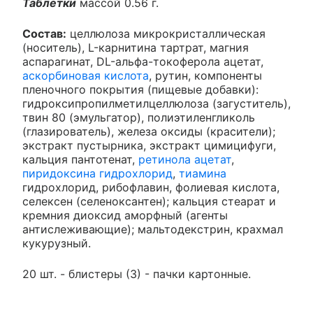
Таблетки
массой 0.56 г.
Состав:
целлюлоза микрокристаллическая
(носитель), L-карнитина тартрат, магния
аспарагинат, DL-альфа-токоферола ацетат,
аскорбиновая кислота
, рутин, компоненты
пленочного покрытия (пищевые добавки):
гидроксипропилметилцеллюлоза (загуститель),
твин 80 (эмульгатор), полиэтиленгликоль
(глазирователь), железа оксиды (красители);
экстракт пустырника, экстракт цимицифуги,
кальция пантотенат,
ретинола ацетат
,
пиридоксина гидрохлорид
,
тиамина
гидрохлорид, рибофлавин, фолиевая кислота,
селексен (селеноксантен); кальция стеарат и
кремния диоксид аморфный (агенты
антислеживающие); мальтодекстрин, крахмал
кукурузный.
20 шт. - блистеры (3) - пачки картонные.