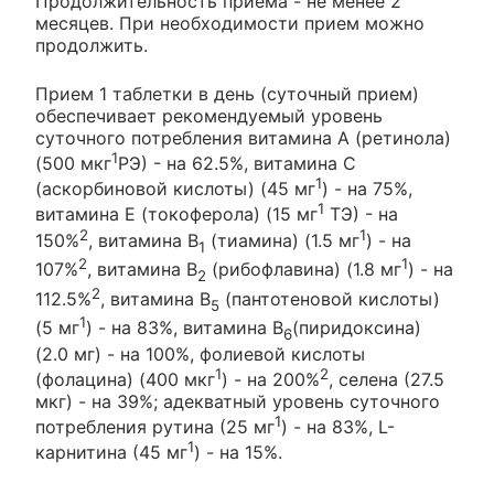
Продолжительность приема - не менее 2
месяцев. При необходимости прием можно
продолжить.
Прием 1 таблетки в день (суточный прием)
обеспечивает рекомендуемый уровень
суточного потребления витамина А (ретинола)
1
(500 мкг
РЭ) - на 62.5%, витамина С
1
(аскорбиновой кислоты) (45 мг
) - на 75%,
1
витамина Е (токоферола) (15 мг
ТЭ) - на
2
1
150%
, витамина В
(тиамина) (1.5 мг
) - на
1
2
1
107%
, витамина В
(рибофлавина) (1.8 мг
) - на
2
2
112.5%
, витамина В
(пантотеновой кислоты)
5
1
(5 мг
) - на 83%, витамина В
(пиридоксина)
6
(2.0 мг) - на 100%, фолиевой кислоты
1
2
(фолацина) (400 мкг
) - на 200%
, селена (27.5
мкг) - на 39%; адекватный уровень суточного
1
потребления рутина (25 мг
) - на 83%, L-
1
карнитина (45 мг
) - на 15%.