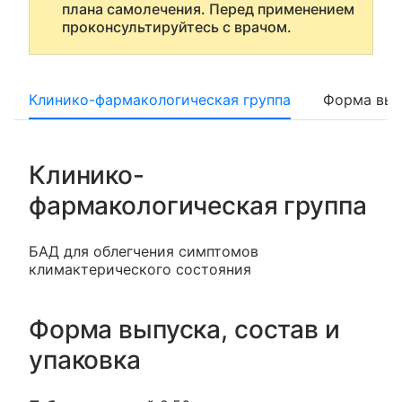
плана самолечения. Перед применением
проконсультируйтесь с врачом.
Клинико-фармакологическая группа
Форма вып
Клинико-
фармакологическая группа
БАД для облегчения симптомов
климактерического состояния
Форма выпуска, состав и
упаковка