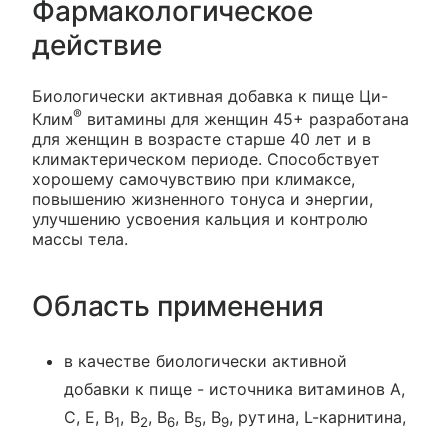
Фармакологическое
действие
Биологически активная добавка к пище Ци-
®
Клим
витамины для женщин 45+ разработана
для женщин в возрасте старше 40 лет и в
климактерическом периоде. Способствует
хорошему самочувствию при климаксе,
повышению жизненного тонуса и энергии,
улучшению усвоения кальция и контролю
массы тела.
Область применения
в качестве биологически активной
добавки к пище - источника витаминов А,
С, Е, В
, В
, В
, В
, В
, рутина, L-карнитина,
1
2
6
5
9