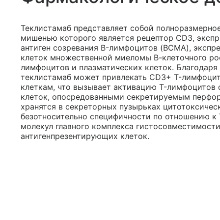
Теклистамаб представляет собой полноразмерное
мишенью которого является рецептор CD3, экспр
антиген созревания B-лимфоцитов (BCMA), экспр
клеток множественной миеломы В-клеточного рост
лимфоцитов и плазматических клеток. Благодар
теклистамаб может привлекать CD3+ T-лимфоцит
клеткам, что вызывает активацию T-лимфоцитов
клеток, опосредованными секретируемым перфор
хранятся в секреторных пузырьках цитотоксичес
безотносительно специфичности по отношению к 
молекул главного комплекса гистосовместимости 
антигенпрезентирующих клеток.