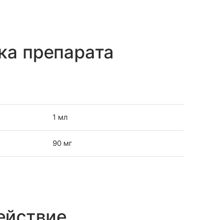
ка препарата
1 мл
90 мг
ействие