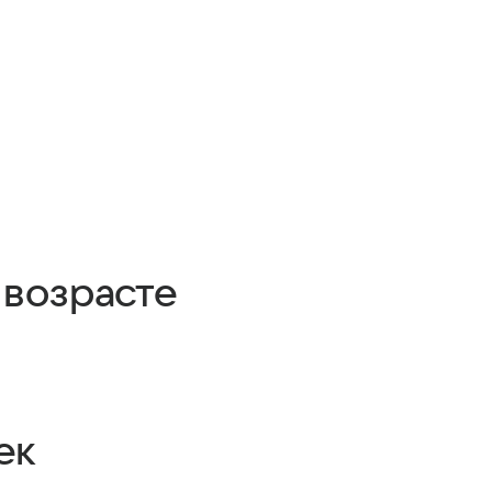
 возрасте
ек