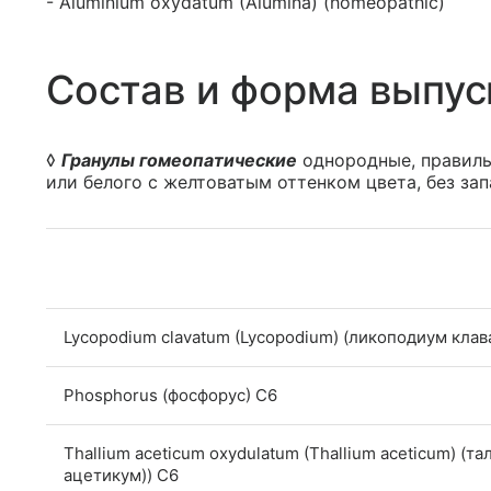
- Aluminium oxydatum (Alumina) (homeopathic)
Состав и форма выпус
◊
Гранулы гомеопатические
однородные, правиль
или белого с желтоватым оттенком цвета, без зап
Lycopodium clavatum (Lycopodium) (ликоподиум клав
Phosphorus (фосфорус) C6
Thallium aceticum oxydulatum (Thallium aceticum) (
ацетикум)) C6