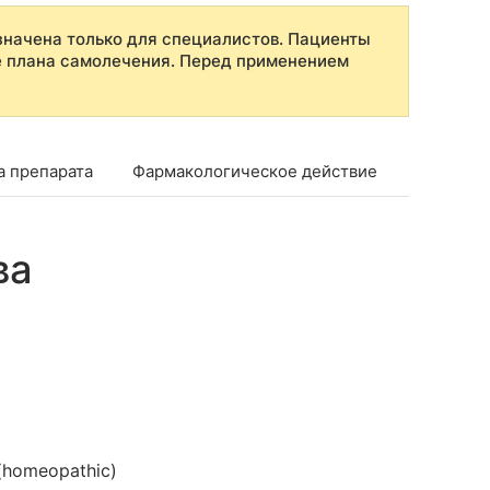
начена только для специалистов. Пациенты
е плана самолечения. Перед применением
а препарата
Фармакологическое действие
Показан
ва
 (homeopathic)