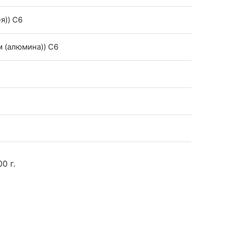
я)) C6
м (алюмина)) C6
00 г.