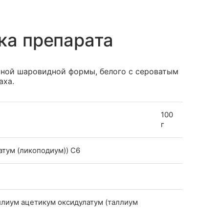
ка препарата
ной шаровидной формы, белого с сероватым
аха.
100
г
атум (ликоподиум)) C6
таллиум ацетикум оксидулатум (таллиум