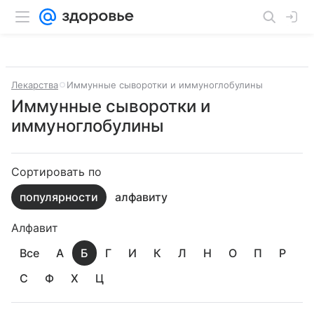
Лекарства
Иммунные сыворотки и иммуноглобулины
Иммунные сыворотки и
иммуноглобулины
Сортировать по
популярности
алфавиту
Алфавит
Все
А
Б
Г
И
К
Л
Н
О
П
Р
С
Ф
Х
Ц