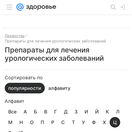
Лекарства
Препараты для лечения урологических заболеваний
Препараты для лечения
урологических заболеваний
Сортировать по
популярности
алфавиту
Алфавит
Все
А
Б
В
Г
Д
З
И
Й
К
Л
М
Н
О
П
Р
С
Т
У
Ф
Х
Ц