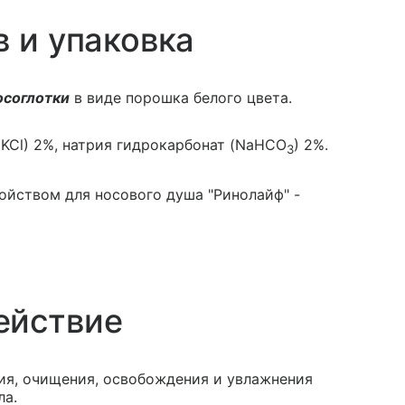
в и упаковка
осоглотки
в виде порошка белого цвета.
(KCl) 2%, натрия гидрокарбонат (NaHCO
) 2%.
3
тройством для носового душа "Ринолайф" -
ействие
ия, очищения, освобождения и увлажнения
ла.