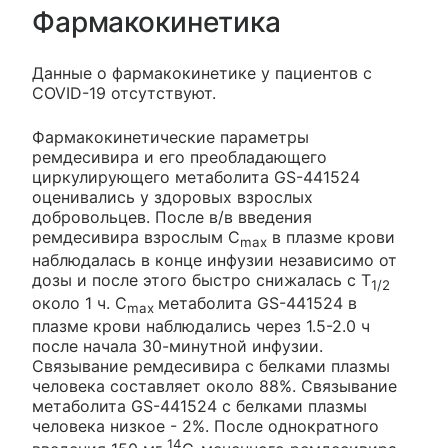
Фармакокинетика
Данные о фармакокинетике у пациентов с
COVID-19 отсутствуют.
Фармакокинетические параметры
ремдесивира и его преобладающего
циркулирующего метаболита GS-441524
оценивались у здоровых взрослых
добровольцев. После в/в введения
ремдесивира взрослым C
в плазме крови
max
наблюдалась в конце инфузии независимо от
дозы и после этого быстро снижалась с T
1/2
около 1 ч. C
метаболита GS-441524 в
max
плазме крови наблюдались через 1.5-2.0 ч
после начала 30-минутной инфузии.
Связывание ремдесивира с белками плазмы
человека составляет около 88%. Связывание
метаболита GS-441524 с белками плазмы
человека низкое - 2%. После однократного
14