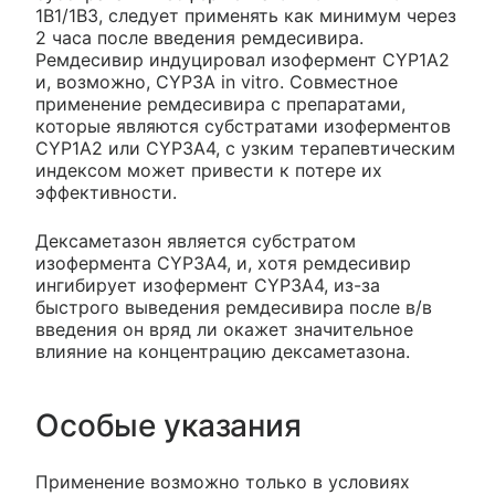
1В1/1В3, следует применять как минимум через
2 часа после введения ремдесивира.
Ремдесивир индуцировал изофермент CYP1A2
и, возможно, CYP3A in vitro. Совместное
применение ремдесивира с препаратами,
которые являются субстратами изоферментов
CYP1A2 или CYP3A4, с узким терапевтическим
индексом может привести к потере их
эффективности.
Дексаметазон является субстратом
изофермента CYP3A4, и, хотя ремдесивир
ингибирует изофермент CYP3A4, из-за
быстрого выведения ремдесивира после в/в
введения он вряд ли окажет значительное
влияние на концентрацию дексаметазона.
Особые указания
Применение возможно только в условиях