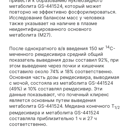
привести к образованию нуклеозидного
метаболита GS-441524, который может
повторно не эффективно фосфорилироваться.
Исследование балансом масс у человека
также указывает на наличие в плазме
неидентифицированного основного
метаболита (М27).
14
После однократного в/в введения 150 мг
C-
меченного ремдесивира средний общий
показатель выведения дозы составил 92%, при
этом выведение через почки и кишечник
составило около 74% и 18% соответственно.
Основная часть дозы ремдесивира, выводимая
с мочой, состояла из метаболита GS-441524
(49%) и 10% составлял ремдесивир. Эти
данные показывают, что почечный клиренс
является основным путем выведения
метаболита GS-441524. Медиана конечного T
1/2
ремдесивира и метаболита GS-441524
составляла приблизительно 1 ч и 27 ч
соответственно.