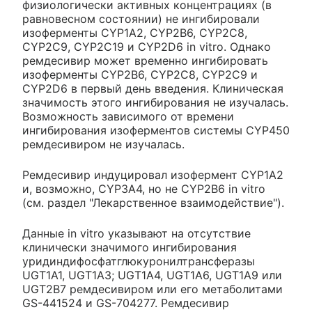
физиологически активных концентрациях (в
равновесном состоянии) не ингибировали
изоферменты CYP1A2, CYP2B6, CYP2C8,
CYP2C9, CYP2C19 и CYP2D6 in vitro. Однако
ремдесивир может временно ингибировать
изоферменты CYP2B6, CYP2C8, CYP2C9 и
CYP2D6 в первый день введения. Клиническая
значимость этого ингибирования не изучалась.
Возможность зависимого от времени
ингибирования изоферментов системы CYP450
ремдесивиром не изучалась.
Ремдесивир индуцировал изофермент CYP1A2
и, возможно, CYP3A4, но не CYP2B6 in vitro
(см. раздел "Лекарственное взаимодействие").
Данные in vitro указывают на отсутствие
клинически значимого ингибирования
уридиндифосфатглюкуронилтрансферазы
UGT1A1, UGT1A3; UGT1A4, UGT1A6, UGT1A9 или
UGT2B7 ремдесивиром или его метаболитами
GS-441524 и GS-704277. Ремдесивир