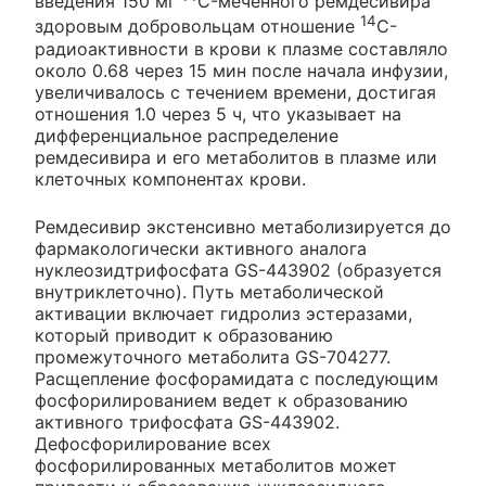
введения 150 мг
C-меченного ремдесивира
14
здоровым добровольцам отношение
C-
радиоактивности в крови к плазме составляло
около 0.68 через 15 мин после начала инфузии,
увеличивалось с течением времени, достигая
отношения 1.0 через 5 ч, что указывает на
дифференциальное распределение
ремдесивира и его метаболитов в плазме или
клеточных компонентах крови.
Ремдесивир экстенсивно метаболизируется до
фармакологически активного аналога
нуклеозидтрифосфата GS-443902 (образуется
внутриклеточно). Путь метаболической
активации включает гидролиз эстеразами,
который приводит к образованию
промежуточного метаболита GS-704277.
Расщепление фосфорамидата с последующим
фосфорилированием ведет к образованию
активного трифосфата GS-443902.
Дефосфорилирование всех
фосфорилированных метаболитов может