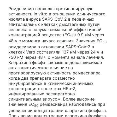
Ремдесивир проявлял противовирусную
активность in vitro в отношении клинического
изолята вируса SARS-CoV-2 в первичных
эпителиальных клетках дыхательных путей
человека с полумаксимальной эффективной
концентрацией вещества (EC
) 9.9 нМ через
50
48 ч с момента начала лечения. Значения EC
50
ремдесивира в отношении SARS-CoV-2 в
клетках Vero составляли 137 нМ через 24 ч и
750 нМ через 48 ч с момента начала лечения.
Хлорохина фосфат оказывал дозозависимое
антагонистическое влияние на
противовирусную активность ремдесивира,
когда два препарата совместно
инкубировались в клинически значимых
концентрациях в клетках HEp-2,
инфицированных респираторно-
синцитиальным вирусом. Более высокие
значения EC
ремдесивира наблюдались при
50
увеличении концентрации хлорохина фосфата.
Повышение концентрации хлорохина фосфата