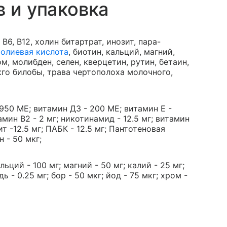
в и упаковка
, В6, В12, холин битартрат, инозит, пара-
олиевая кислота
, биотин, кальций, магний,
ом, молибден, селен, кверцетин, рутин, бетаин,
кго билобы, трава чертополоха молочного,
950 МЕ; витамин Д3 - 200 МЕ; витамин Е -
тамин В2 - 2 мг; никотинамид - 12.5 мг; витамин
ит -12.5 мг; ПАБК - 12.5 мг; Пантотеновая
н - 50 мкг;
льций - 100 мг; магний - 50 мг; калий - 25 мг;
дь - 0.25 мг; бор - 50 мкг; йод - 75 мкг; хром -