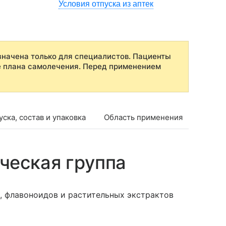
Условия отпуска из аптек
начена только для специалистов. Пациенты
е плана самолечения. Перед применением
ска, состав и упаковка
Область применения
Проти
ческая группа
, флавоноидов и растительных экстрактов