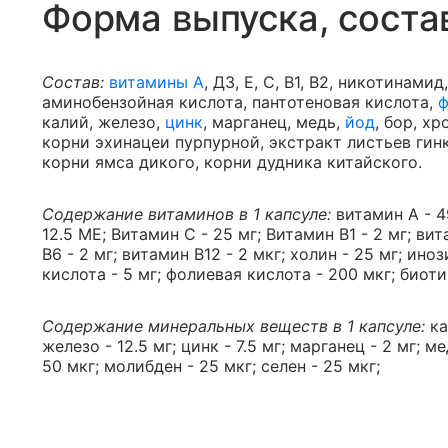
Форма выпуска, соста
Состав:
витамины А
, Д3, Е, С, В1, В2, никотинамид
аминобензойная кислота, пантотеновая кислота,
ф
калий, железо,
цинк
, марганец, медь,
йод
, бор, хр
корни эхинацеи пурпурной, экстракт листьев гин
корни ямса дикого, корни дудника китайского.
Содержание витаминов в 1 капсуле:
витамин А - 4
12.5 МЕ; Витамин С - 25 мг; Витамин В1 - 2 мг; ви
В6 - 2 мг; витамин В12 - 2 мкг; холин - 25 мг; иноз
кислота - 5 мг; фолиевая кислота - 200 мкг; биоти
Содержание минеральных веществ в 1 капсуле:
ка
железо - 12.5 мг; цинк - 7.5 мг; марганец - 2 мг; ме
50 мкг; молибден - 25 мкг; селен - 25 мкг;