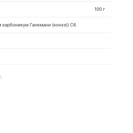
100 г
м карбоникум Ганемани (конхэ)) C6
.