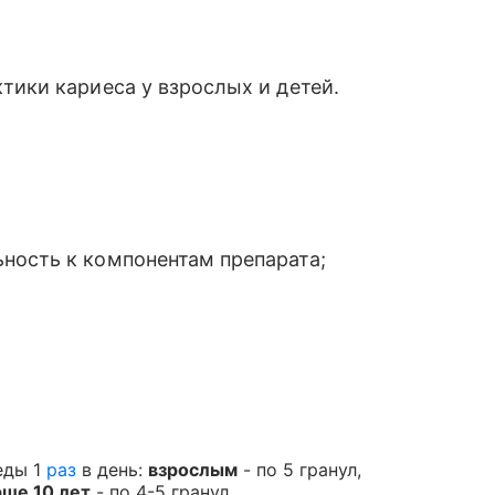
тики кариеса у взрослых и детей.
ность к компонентам препарата;
еды 1
раз
в день:
взрослым
- по 5 гранул,
рше 10 лет
- по 4-5 гранул.