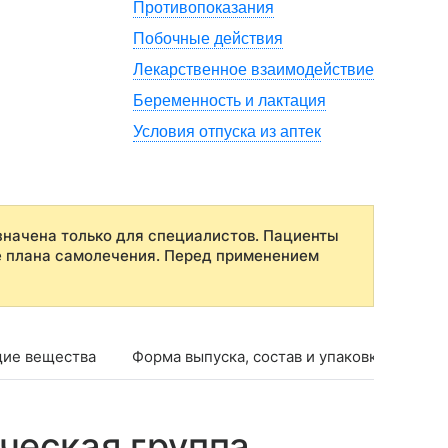
Противопоказания
Побочные действия
Лекарственное взаимодействие
Беременность и лактация
Условия отпуска из аптек
начена только для специалистов. Пациенты
е плана самолечения. Перед применением
ие вещества
Форма выпуска, состав и упаковка
Фар
ческая группа