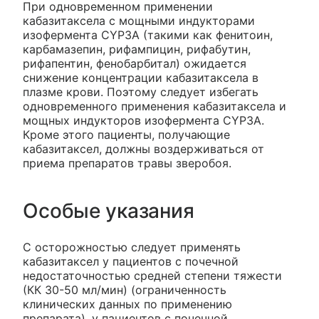
При одновременном применении
кабазитаксела с мощными индукторами
изофермента CYP3A (такими как фенитоин,
карбамазепин, рифампицин, рифабутин,
рифапентин, фенобарбитал) ожидается
снижение концентрации кабазитаксела в
плазме крови. Поэтому следует избегать
одновременного применения кабазитаксела и
мощных индукторов изофермента CYP3A.
Кроме этого пациенты, получающие
кабазитаксел, должны воздерживаться от
приема препаратов травы зверобоя.
Особые указания
С осторожностью следует применять
кабазитаксел у пациентов с почечной
недостаточностью средней степени тяжести
(КК 30-50 мл/мин) (ограниченность
клинических данных по применению
препарата), у пациентов с почечной