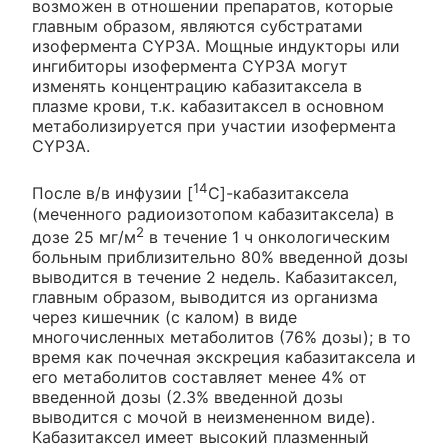
возможен в отношении препаратов, которые
главным образом, являются субстратами
изофермента CYP3A. Мощные индукторы или
ингибиторы изофермента CYP3A могут
изменять концентрацию кабазитаксела в
плазме крови, т.к. кабазитаксел в основном
метаболизируется при участии изофермента
CYP3A.
14
После в/в инфузии [
С]-кабазитаксела
(меченного радиоизотопом кабазитаксела) в
2
дозе 25 мг/м
в течение 1 ч онкологическим
больным приблизительно 80% введенной дозы
выводится в течение 2 недель. Кабазитаксел,
главным образом, выводится из организма
через кишечник (с калом) в виде
многочисленных метаболитов (76% дозы); в то
время как почечная экскреция кабазитаксела и
его метаболитов составляет менее 4% от
введенной дозы (2.3% введенной дозы
выводится с мочой в неизмененном виде).
Кабазитаксел имеет высокий плазменный