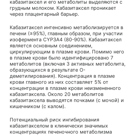
кабазитаксел и его метаболиты выделяются с
грудным молоком. Кабазитаксел проникает
через плацентарный барьер.
Кабазитаксел интенсивно метаболизируется в
печени (≥95%), главным образом, при участии
изофермента CYP3A4 (80-90%). Кабазитаксел
является основным соединением,
циркулирующим в плазме крови. Помимо него
в плазме крови было идентифицировано 7
метаболитов (включая 3 активных метаболита,
образующихся в результате O-
деметилирования). Концентрация в плазме
крови главного из них составляет 5% от
концентрации в плазме крови неизмененного
кабазитаксела. Около 20 метаболитов
кабазитаксела выводятся почками (с мочой) и
кишечником (с калом).
Потенциальный риск ингибирования
кабазитакселом в клинически значимых
концентрациях печеночного метаболизма