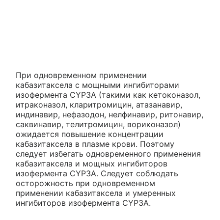
При одновременном применении
кабазитаксела с мощными ингибиторами
изофермента CYP3A (такими как кетоконазол,
итраконазол, кларитромицин, атазанавир,
индинавир, нефазодон, нелфинавир, ритонавир,
саквинавир, телитромицин, вориконазол)
ожидается повышение концентрации
кабазитаксела в плазме крови. Поэтому
следует избегать одновременного применения
кабазитаксела и мощных ингибиторов
изофермента CYP3A. Следует соблюдать
осторожность при одновременном
применении кабазитаксела и умеренных
ингибиторов изофермента CYP3A.