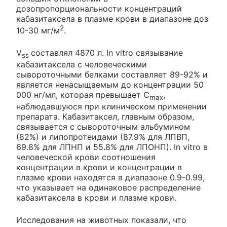
дозопропорциональности концентраций
кабазитаксела в плазме крови в диапазоне доз
2
10-30 мг/м
.
V
составлял 4870 л. In vitro связывание
ss
кабазитаксела с человеческими
сывороточными белками составляет 89-92% и
является ненасыщаемым до концентрации 50
000 нг/мл, которая превышает С
,
max
наблюдавшуюся при клиническом применении
препарата. Кабазитаксел, главным образом,
связывается с сывороточным альбумином
(82%) и липопротеидами (87.9% для ЛПВП,
69.8% для ЛПНП и 55.8% для ЛПОНП). In vitro в
человеческой крови соотношения
концентрации в крови и концентрации в
плазме крови находятся в диапазоне 0.9-0.99,
что указывает на одинаковое распределение
кабазитаксела в крови и плазме крови.
Исследования на животных показали, что