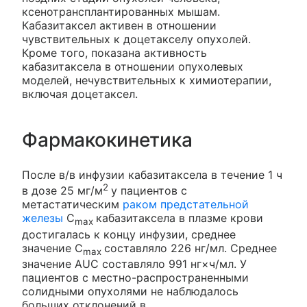
ксенотрансплантированных мышам.
Кабазитаксел активен в отношении
чувствительных к доцетакселу опухолей.
Кроме того, показана активность
кабазитаксела в отношении опухолевых
моделей, нечувствительных к химиотерапии,
включая доцетаксел.
Фармакокинетика
После в/в инфузии кабазитаксела в течение 1 ч
2
в дозе 25 мг/м
у пациентов с
метастатическим
раком предстательной
железы
C
кабазитаксела в плазме крови
max
достигалась к концу инфузии, среднее
значение C
составляло 226 нг/мл. Среднее
max
значение AUC составляло 991 нг×ч/мл. У
пациентов с местно-распространенными
солидными опухолями не наблюдалось
больших отклонений в