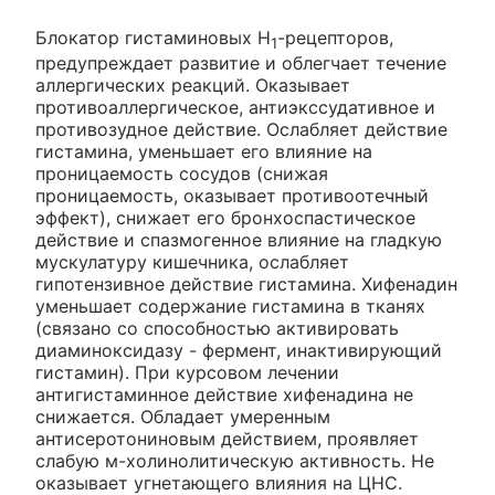
Блокатор гистаминовых H
-рецепторов,
1
предупреждает развитие и облегчает течение
аллергических реакций. Оказывает
противоаллергическое, антиэкссудативное и
противозудное действие. Ослабляет действие
гистамина, уменьшает его влияние на
проницаемость сосудов (снижая
проницаемость, оказывает противоотечный
эффект), снижает его бронхоспастическое
действие и спазмогенное влияние на гладкую
мускулатуру кишечника, ослабляет
гипотензивное действие гистамина. Хифенадин
уменьшает содержание гистамина в тканях
(связано со способностью активировать
диаминоксидазу - фермент, инактивирующий
гистамин). При курсовом лечении
антигистаминное действие хифенадина не
снижается. Обладает умеренным
антисеротониновым действием, проявляет
слабую м-холинолитическую активность. Не
оказывает угнетающего влияния на ЦНС.