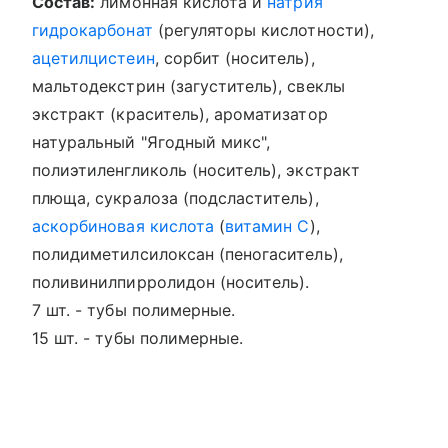
Состав:
лимонная кислота и
натрия
гидрокарбонат
(регуляторы кислотности),
ацетилцистеин
, сорбит (носитель),
мальтодекстрин (загуститель), свеклы
экстракт (краситель), ароматизатор
натуральный "Ягодный микс",
полиэтиленгликоль (носитель), экстракт
плюща, сукралоза (подсластитель),
аскорбиновая кислота
(
витамин C
),
полидиметилсилоксан (пеногаситель),
поливинилпирролидон (носитель).
7 шт. - тубы полимерные.
15 шт. - тубы полимерные.