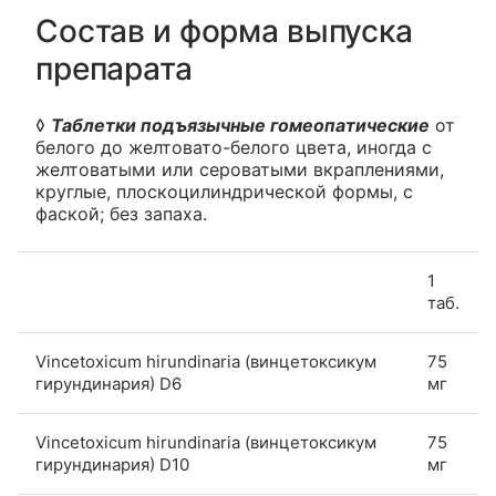
Состав и форма выпуска
препарата
◊
Таблетки подъязычные гомеопатические
от
белого до желтовато-белого цвета, иногда с
желтоватыми или сероватыми вкраплениями,
круглые, плоскоцилиндрической формы, с
фаской; без запаха.
1
таб.
Vincetoxicum hirundinaria (винцетоксикум
75
гирундинария) D6
мг
Vincetoxicum hirundinaria (винцетоксикум
75
гирундинария) D10
мг