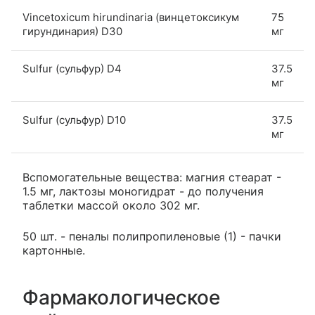
Vincetoxicum hirundinaria (винцетоксикум
75
гирундинария) D30
мг
Sulfur (сульфур) D4
37.5
мг
Sulfur (сульфур) D10
37.5
мг
Вспомогательные вещества: магния стеарат -
1.5 мг, лактозы моногидрат - до получения
таблетки массой около 302 мг.
50 шт. - пеналы полипропиленовые (1) - пачки
картонные.
Фармакологическое