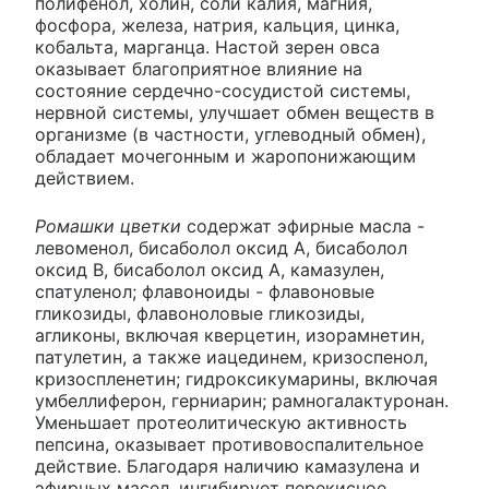
полифенол, холин, соли калия, магния,
фосфора, железа, натрия, кальция, цинка,
кобальта, марганца. Настой зерен овса
оказывает благоприятное влияние на
состояние сердечно-сосудистой системы,
нервной системы, улучшает обмен веществ в
организме (в частности, углеводный обмен),
обладает мочегонным и жаропонижающим
действием.
Ромашки цветки
содержат эфирные масла -
левоменол, бисаболол оксид А, бисаболол
оксид В, бисаболол оксид А, камазулен,
спатуленол; флавоноиды - флавоновые
гликозиды, флавоноловые гликозиды,
агликоны, включая кверцетин, изорамнетин,
патулетин, а также иацединем, кризоспенол,
кризоспленетин; гидроксикумарины, включая
умбеллиферон, герниарин; рамногалактуронан.
Уменьшает протеолитическую активность
пепсина, оказывает противовоспалительное
действие. Благодаря наличию камазулена и
эфирных масел, ингибирует перекисное