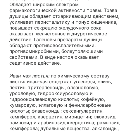
Обладает широким спектром
фармакологической активности травы. Трава
душицы обладает отхаркивающим действием,
усиливает перистальтику и тонус кишечника,
повышает секрецию желудочного сока,
оказывает желчегонное и диуретическое
действие. Галеновы препараты душицы
обладают противовоспалительными,
противомикробными, болеутоляющими
свойствами. В виде настоя оказывает
седативное действие.
Иван-чая листья:
по химическому составу
листья иван-чая содержат углеводы, слизь,
пектин, тритерпеноиды, олеаноловую,
урсоловую, гидрооксиурсоловую и
гидрооксилеановую кислоты; кофейную,
кумаровую, эллаговую и фенилкарбоновые
кислоты; флавоноиды: сексангуларетин,
кемпферол, кверцетин, мирицетин; глюкозид
рамнозид и арабинозид кверцетина; рамнозид
кемпферола; дубильные вещества, алкалоиды,