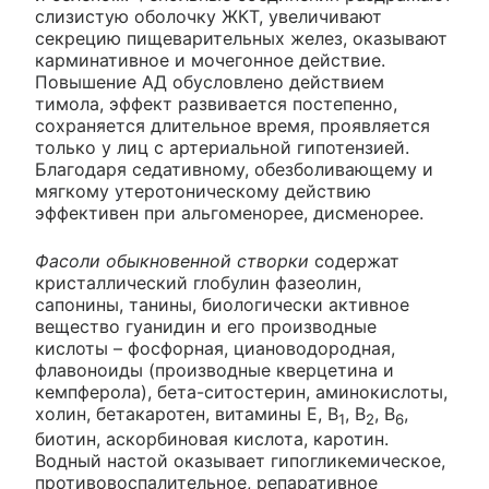
слизистую оболочку ЖКТ, увеличивают
секрецию пищеварительных желез, оказывают
карминативное и мочегонное действие.
Повышение АД обусловлено действием
тимола, эффект развивается постепенно,
сохраняется длительное время, проявляется
только у лиц с артериальной гипотензией.
Благодаря седативному, обезболивающему и
мягкому утеротоническому действию
эффективен при альгоменорее, дисменорее.
Фасоли обыкновенной створки
содержат
кристаллический глобулин фазеолин,
сапонины, танины, биологически активное
вещество гуанидин и его производные
кислоты – фосфорная, циановодородная,
флавоноиды (производные кверцетина и
кемпферола), бета-ситостерин, аминокислоты,
холин, бетакаротен, витамины Е, В
, В
, В
,
1
2
6
биотин, аскорбиновая кислота, каротин.
Водный настой оказывает гипогликемическое,
противовоспалительное, репаративное