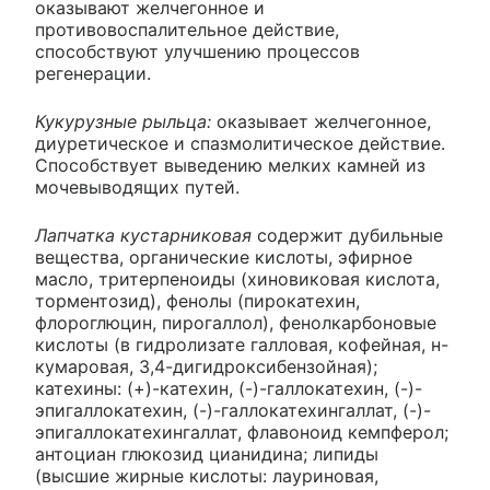
оказывают желчегонное и
противовоспалительное действие,
способствуют улучшению процессов
регенерации.
Кукурузные рыльца:
оказывает желчегонное,
диуретическое и спазмолитическое действие.
Способствует выведению мелких камней из
мочевыводящих путей.
Лапчатка кустарниковая
содержит дубильные
вещества, органические кислоты, эфирное
масло, тритерпеноиды (хиновиковая кислота,
торментозид), фенолы (пирокатехин,
флороглюцин, пирогаллол), фенолкарбоновые
кислоты (в гидролизате галловая, кофейная, н-
кумаровая, 3,4-дигидроксибензойная);
катехины: (+)-катехин, (-)-галлокатехин, (-)-
эпигаллокатехин, (-)-галлокатехингаллат, (-)-
эпигаллокатехингаллат, флавоноид кемпферол;
антоциан глюкозид цианидина; липиды
(высшие жирные кислоты: лауриновая,