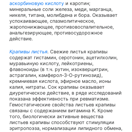
аскорбиновую кислоту
и каротин;
минеральные соли железа, меди, марганца,
никеля, титана, молибдена и бора. Оказывает
успокаивающее, спазмолитическое,
жаропонижающее, противовоспалительное,
анальгезирующее, противосудорожное
действие.
Крапивы листья
.
Свежие листья крапивы
содержат гистамин, серотонин, ацетилхолин,
муравьиную кислоту, лейкотриены,
флавоноиды (в т.ч. рутин, изокверцитрин,
астрагалин, камферол-3-О-рутинозид),
кремниевая кислота, эфирное масло, ионы
калия, нитраты. Сок крапивы оказывает
диуретическое действие, в ряде исследований
показана эффективность при ревматизме.
Гемостатические свойства листьев крапивы
связаны с содержанием витамина К. Кроме
того, биологически активные вещества
листьев крапивы способствуют стимуляции
эритропоэза, нормализации липидного обмена,