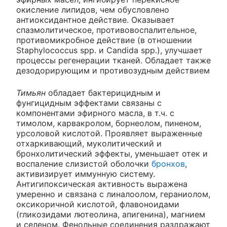
окисление липидов, чем обусловлено
антиоксидантное действие. Оказывает
спазмолитическое, противовоспалительное,
противомикробное действие (в отношении
Staphylococcus spp. и Candida spp.), улучшает
процессы регенерации тканей. Обладает также
дезодорирующим и противозудным действием
Тимьян
обладает бактерицидным и
фунгицидным эффектами связаны с
компонентами эфирного масла, в т.ч. с
тимолом, карвакролом, борнеолом, пиненом,
урсоловой кислотой. Проявляет выраженные
отхаркивающий, муколитический и
бронхолитический эффекты, уменьшает отек и
воспаление слизистой оболочки
бронхов
,
активизирует иммунную систему.
Антигипоксическая активность выражена
умеренно и связана с линалоолом, гераниолом,
оксикоричной кислотой, флавоноидами
(гликозидами лютеолина, апигенина), магнием
и селеном. Фенольные соединения раздражают