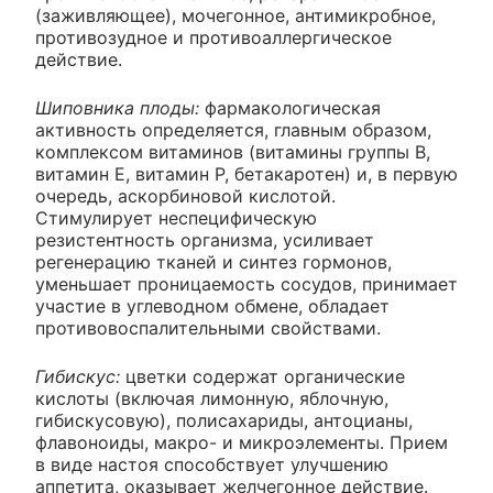
(заживляющее), мочегонное, антимикробное,
противозудное и противоаллергическое
действие.
Шиповника плоды:
фармакологическая
активность определяется, главным образом,
комплексом витаминов (витамины группы B,
витамин E, витамин P, бетакаротен) и, в первую
очередь, аскорбиновой кислотой.
Стимулирует неспецифическую
резистентность организма, усиливает
регенерацию тканей и синтез гормонов,
уменьшает проницаемость сосудов, принимает
участие в углеводном обмене, обладает
противовоспалительными свойствами.
Гибискус:
цветки содержат органические
кислоты (включая лимонную, яблочную,
гибискусовую), полисахариды, антоцианы,
флавоноиды, макро- и микроэлементы. Прием
в виде настоя способствует улучшению
аппетита, оказывает желчегонное действие.