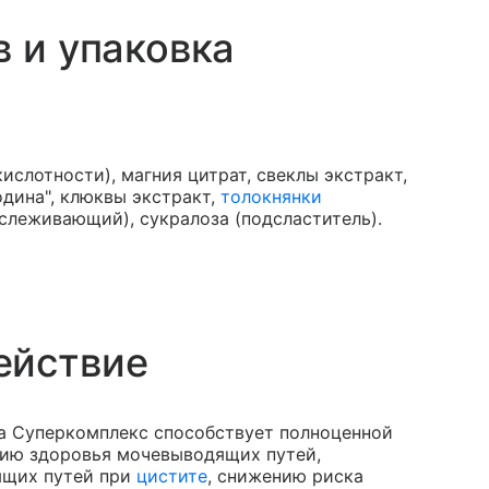
в и упаковка
ислотности), магния цитрат, свеклы экстракт,
дина", клюквы экстракт,
толокнянки
слеживающий), сукралоза (подсластитель).
ействие
а Суперкомплекс способствует полноценной
нию здоровья мочевыводящих путей,
ящих путей при
цистите
, снижению риска