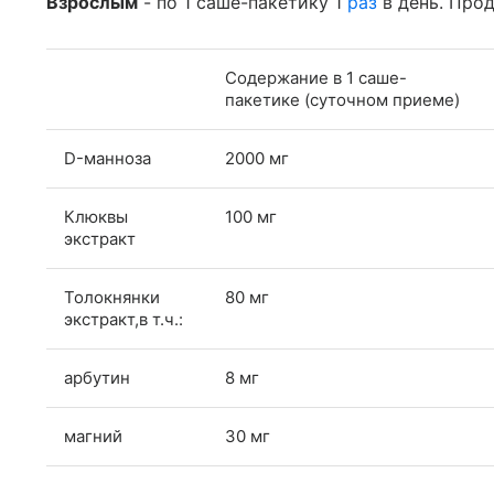
Взрослым
- по 1 саше-пакетику 1
раз
в день. Прод
Содержание в 1 саше-
пакетике (суточном приеме)
D-манноза
2000 мг
Клюквы
100 мг
экстракт
Толокнянки
80 мг
экстракт,в т.ч.:
арбутин
8 мг
магний
30 мг