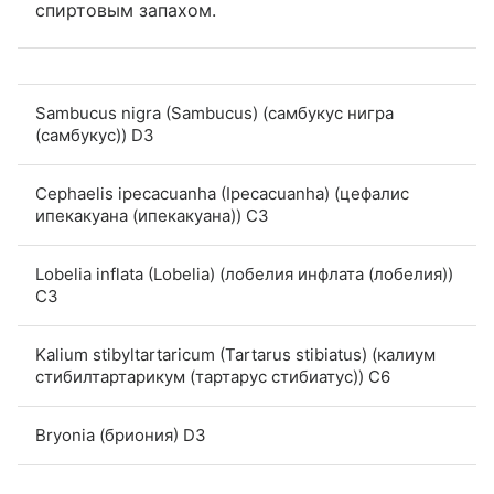
спиртовым запахом.
Sambucus nigra (Sambucus) (самбукус нигра
(самбукус)) D3
Cephaelis ipecacuanha (Ipecacuanha) (цефалис
ипекакуана (ипекакуана)) C3
Lobelia inflata (Lobelia) (лобелия инфлата (лобелия))
C3
Kalium stibyltartaricum (Tartarus stibiatus) (калиум
стибилтартарикум (тартарус стибиатус)) C6
Bryonia (бриония) D3