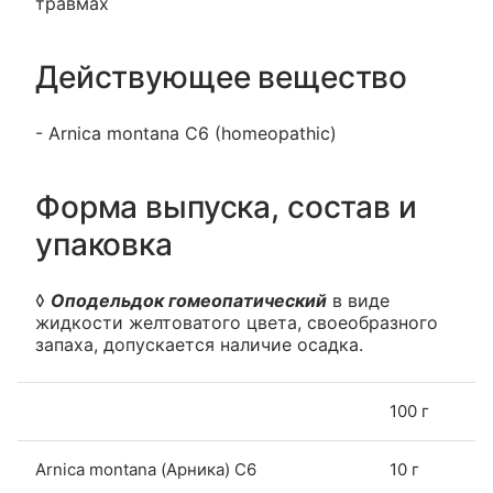
травмах
Действующее вещество
- Arniсa montana С6 (homeopathic)
Форма выпуска, состав и
упаковка
◊
Оподельдок гомеопатический
в виде
жидкости желтоватого цвета, своеобразного
запаха, допускается наличие осадка.
100 г
Arnica montana (Арника) С6
10 г