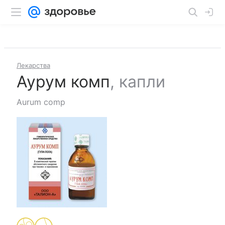
Лекарства
Аурум комп
,
капли
Aurum comp