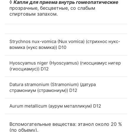
◊
Капли для приема внутрь гомеопатические
прозрачные, бесцветные, со слабым
спиртовым запахом.
Strychnos nux-vomica (Nux vomica) (стрихнос нукс-
вомика (нукс вомика)) D10
Hyoscyamus niger (Hyoscyamus) (гиосциамус нигер
(гиосциамус)) D12
Datura stramonium (Stramonium) (датура
страмониум (страмониум)) D12
Aurum metallicum (аурум металликум) D12
Вспомогательные вещества: этанол около 20 %
(по объему).