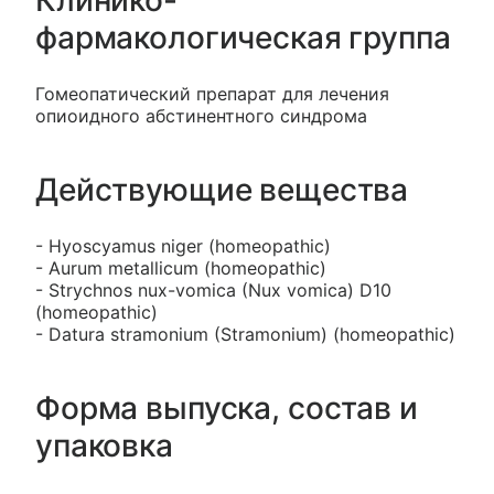
Клинико-
фармакологическая группа
Гомеопатический препарат для лечения
опиоидного абстинентного синдрома
Действующие вещества
- Hyosсyamus niger (homeopathic)
- Aurum metallicum (homeopathic)
- Stryсhnos nux-vomiсa (Nux vomiсa) D10
(homeopathic)
- Datura stramonium (Stramonium) (homeopathic)
Форма выпуска, состав и
упаковка