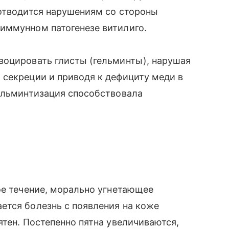
 отводится нарушениям со стороны
иммунном патогенезе витилиго.
воцировать глисты (гельминты), нарушая
 секреции и приводя к дефициту меди в
гельминтизация способствовала
ое течение, морально угнетающее
ется болезнь с появления на коже
ятен. Постепенно пятна увеличиваются,