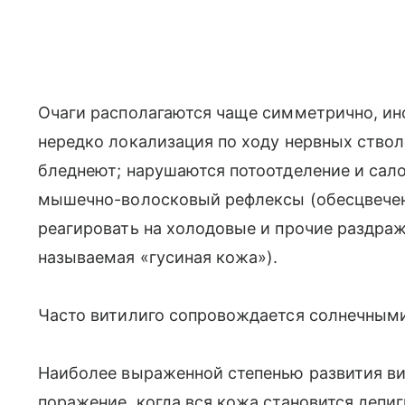
Очаги располагаются чаще симметрично, ин
нередко локализация по ходу нервных ствол
бледнеют; нарушаются потоотделение и сало
мышечно-волосковый рефлексы (обесцвечен
реагировать на холодовые и прочие раздраж
называемая «гусиная кожа»).
Часто витилиго сопровождается солнечным
Наиболее выраженной степенью развития ви
поражение, когда вся кожа становится депи