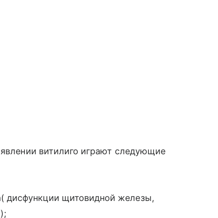
появлении витилиго играют следующие
а( дисфункции щитовидной железы,
);