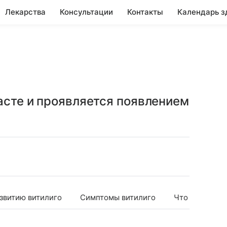
Лекарства
Консультации
Контакты
Календарь з
асте и проявляется появлением
звитию витилиго
Симптомы витилиго
Что может сд