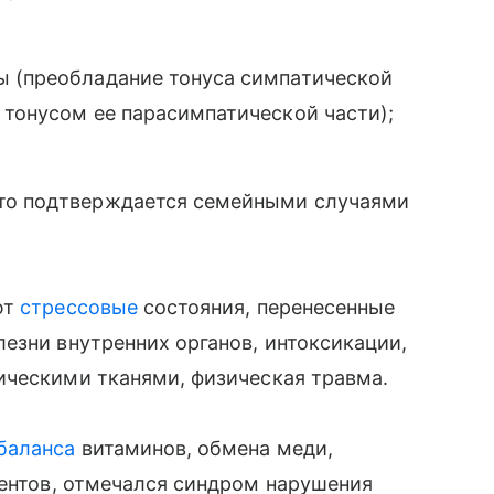
ы (преобладание тонуса симпатической
 тонусом ее парасимпатической части);
что подтверждается семейными случаями
ют
стрессовые
состояния, перенесенные
езни внутренних органов, интоксикации,
ическими тканями, физическая травма.
баланса
витаминов, обмена меди,
ентов, отмечался синдром нарушения