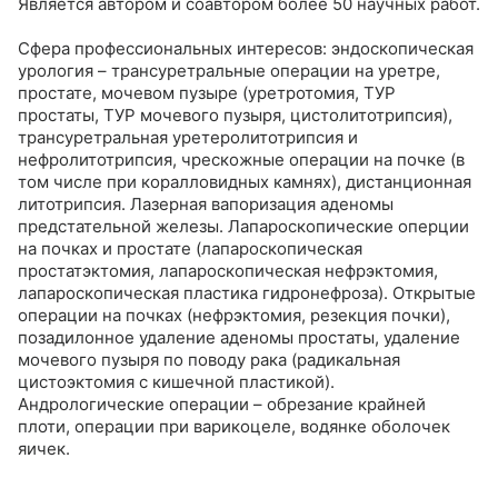
Является автором и соавтором более 50 научных работ.
Сфера профессиональных интересов: эндоскопическая
урология – трансуретральные операции на уретре,
простате, мочевом пузыре (уретротомия, ТУР
простаты, ТУР мочевого пузыря, цистолитотрипсия),
трансуретральная уретеролитотрипсия и
нефролитотрипсия, чрескожные операции на почке (в
том числе при коралловидных камнях), дистанционная
литотрипсия. Лазерная вапоризация аденомы
предстательной железы. Лапароскопические оперции
на почках и простате (лапароскопическая
простатэктомия, лапароскопическая нефрэктомия,
лапароскопическая пластика гидронефроза). Открытые
операции на почках (нефрэктомия, резекция почки),
позадилонное удаление аденомы простаты, удаление
мочевого пузыря по поводу рака (радикальная
цистоэктомия с кишечной пластикой).
Андрологические операции – обрезание крайней
плоти, операции при варикоцеле, водянке оболочек
яичек.