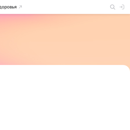
доровья