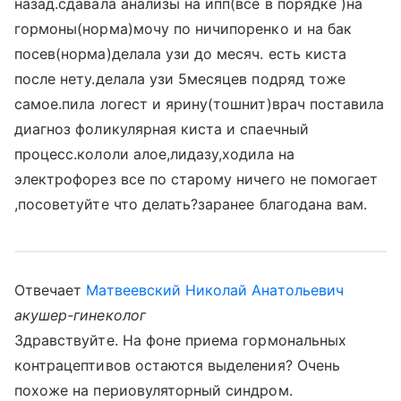
назад.сдавала анализы на ипп(все в порядке )на
гормоны(норма)мочу по ничипоренко и на бак
посев(норма)делала узи до месяч. есть киста
после нету.делала узи 5месяцев подряд тоже
самое.пила логест и ярину(тошнит)врач поставила
диагноз фоликулярная киста и спаечный
процесс.кололи алое,лидазу,ходила на
электрофорез все по старому ничего не помогает
,посоветуйте что делать?заранее благодана вам.
Отвечает
Матвеевский Николай Анатольевич
акушер-гинеколог
Здравствуйте. На фоне приема гормональных
контрацептивов остаются выделения? Очень
похоже на периовуляторный синдром.